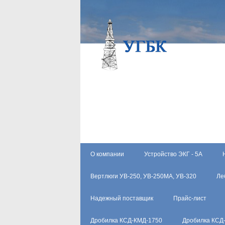
О компании
Устройство ЭКГ - 5А
Вертлюги УВ-250, УВ-250МА, УВ-320
Ле
Надежный поставщик
Прайс-лист
Дробилка КСД-КМД-1750
Дробилка КСД