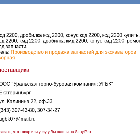
1
сд 2200, дробилка ксд 2200, конус ксд 2200, ксд 2200 купить
сд 2200, кмд 2200, дробилка кмд 2200, конус кмд 2200, ремо
сд запчасти.
ель:
Производство и продажа запчастей для экскаваторов
ворная
поставщика
ООО "Уральская горно-буровая компания: УГБК"
Екатеринбург
ул. Калинина 22, оф.33
(343) 307-43-80, 307-34-27
ugbk07@mail.ru
казать, что товар или услугу Вы нашли на StroyIP.ru