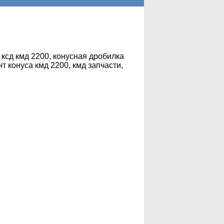
, ксд кмд 2200, конусная дробилка
нт конуса кмд 2200, кмд запчасти,