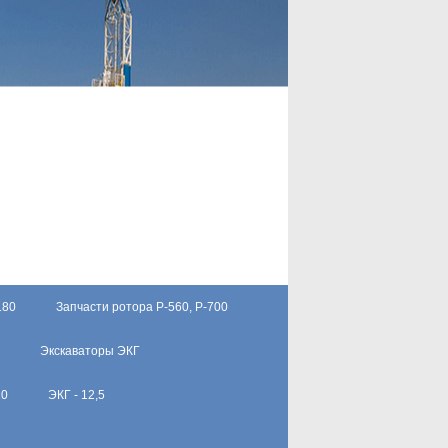
180
Запчасти ротора Р-560, Р-700
Экскаваторы ЭКГ
10
ЭКГ - 12,5