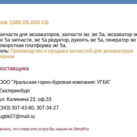
ов 1080.05.600 СБ
апчасти для экскаваторов, запчасти экг, экг 5а, экскаватор эк
кг 5а запчасти, экг 5а редуктор, рукоять экг 5а, генератор экг 
оворотная платформа экг 5а.
ель:
Производство и продажа запчастей для экскаваторов
ворная
поставщика
ООО "Уральская горно-буровая компания: УГБК"
Екатеринбург
ул. Калинина 22, оф.33
(343) 307-43-80, 307-34-27
ugbk07@mail.ru
казать, что товар или услугу Вы нашли на StroyIP.ru