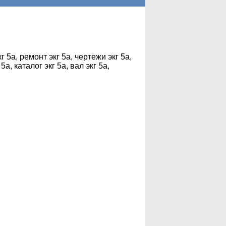
г 5а, ремонт экг 5а, чертежи экг 5а,
5а, каталог экг 5а, вал экг 5а,