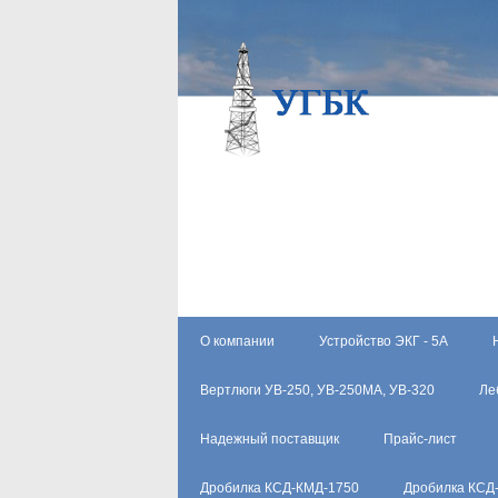
О компании
Устройство ЭКГ - 5А
Вертлюги УВ-250, УВ-250МА, УВ-320
Ле
Надежный поставщик
Прайс-лист
Дробилка КСД-КМД-1750
Дробилка КСД