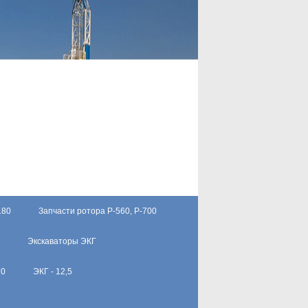
180
Запчасти ротора Р-560, Р-700
Экскаваторы ЭКГ
10
ЭКГ - 12,5