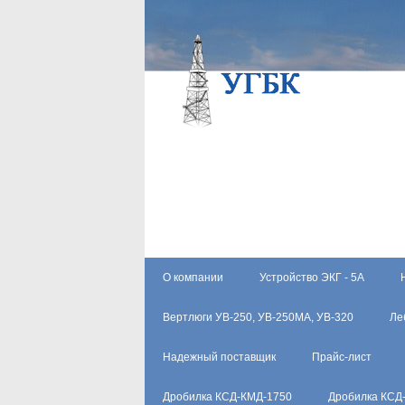
О компании
Устройство ЭКГ - 5А
Вертлюги УВ-250, УВ-250МА, УВ-320
Ле
Надежный поставщик
Прайс-лист
Дробилка КСД-КМД-1750
Дробилка КСД