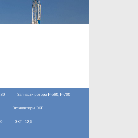
180
Запчасти ротора Р-560, Р-700
Экскаваторы ЭКГ
10
ЭКГ - 12,5