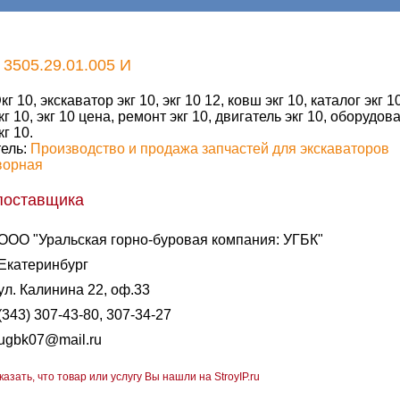
3505.29.01.005 И
кг 10, экскаватор экг 10, экг 10 12, ковш экг 10, каталог экг 10
кг 10, экг 10 цена, ремонт экг 10, двигатель экг 10, оборудова
кг 10.
ель:
Производство и продажа запчастей для экскаваторов
ворная
поставщика
ООО "Уральская горно-буровая компания: УГБК"
Екатеринбург
ул. Калинина 22, оф.33
(343) 307-43-80, 307-34-27
ugbk07@mail.ru
казать, что товар или услугу Вы нашли на StroyIP.ru