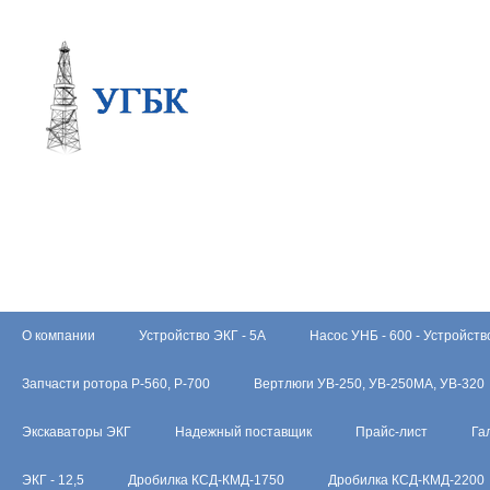
О компании
Устройство ЭКГ - 5А
Насос УНБ - 600 - Устройств
Запчасти ротора Р-560, Р-700
Вертлюги УВ-250, УВ-250МА, УВ-320
Экскаваторы ЭКГ
Надежный поставщик
Прайс-лист
Га
ЭКГ - 12,5
Дробилка КСД-КМД-1750
Дробилка КСД-КМД-2200