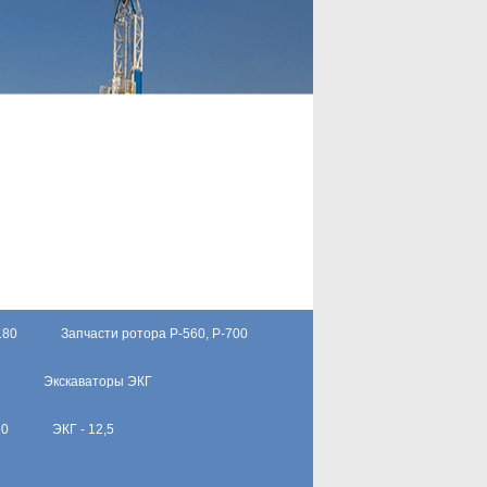
180
Запчасти ротора Р-560, Р-700
Экскаваторы ЭКГ
10
ЭКГ - 12,5