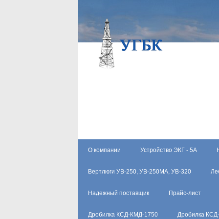
О компании
Устройство ЭКГ - 5А
Вертлюги УВ-250, УВ-250МА, УВ-320
Ле
Надежный поставщик
Прайс-лист
Дробилка КСД-КМД-1750
Дробилка КСД