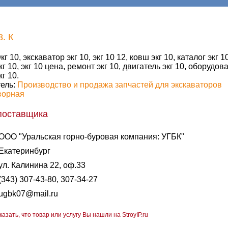
. К
кг 10, экскаватор экг 10, экг 10 12, ковш экг 10, каталог экг 10
кг 10, экг 10 цена, ремонт экг 10, двигатель экг 10, оборудова
кг 10.
ель:
Производство и продажа запчастей для экскаваторов
ворная
поставщика
ООО "Уральская горно-буровая компания: УГБК"
Екатеринбург
ул. Калинина 22, оф.33
(343) 307-43-80, 307-34-27
ugbk07@mail.ru
казать, что товар или услугу Вы нашли на StroyIP.ru