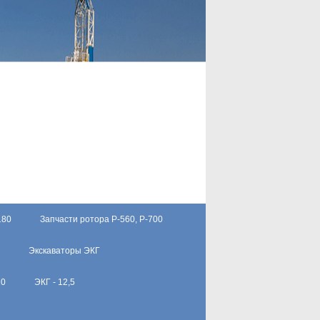
180
Запчасти ротора Р-560, Р-700
Экскаваторы ЭКГ
10
ЭКГ - 12,5