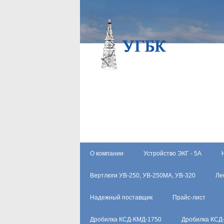
О компании
Устройство ЭКГ - 5А
Вертлюги УВ-250, УВ-250МА, УВ-320
Ле
Надежный поставщик
Прайс-лист
Дробилка КСД-КМД-1750
Дробилка КСД