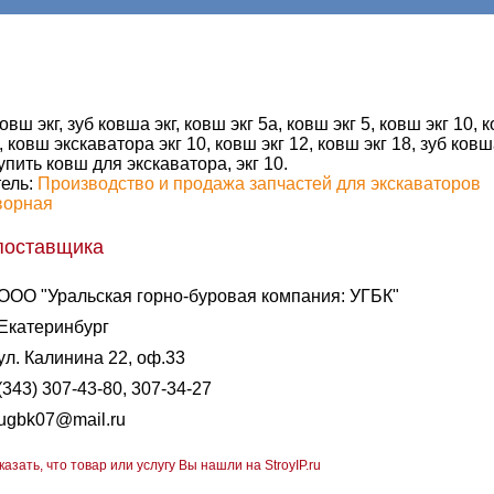
овш экг, зуб ковша экг, ковш экг 5а, ковш экг 5, ковш экг 10, 
, ковш экскаватора экг 10, ковш экг 12, ковш экг 18, зуб ковша
упить ковш для экскаватора, экг 10.
ель:
Производство и продажа запчастей для экскаваторов
ворная
поставщика
ООО "Уральская горно-буровая компания: УГБК"
Екатеринбург
ул. Калинина 22, оф.33
(343) 307-43-80, 307-34-27
ugbk07@mail.ru
казать, что товар или услугу Вы нашли на StroyIP.ru