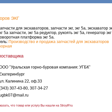
торов ЭКГ
апчасти для экскаваторов, запчасти экг, экг 5а, экскаватор эк
кг 5а запчасти, экг 5а редуктор, рукоять экг 5а, генератор экг 
оворотная платформа экг 5а.
ель:
Производство и продажа запчастей для экскаваторов
ворная
поставщика
ООО "Уральская горно-буровая компания: УГБК"
Екатеринбург
ул. Калинина 22, оф.33
(343) 307-43-80, 307-34-27
ugbk07@mail.ru
казать, что товар или услугу Вы нашли на StroyIP.ru