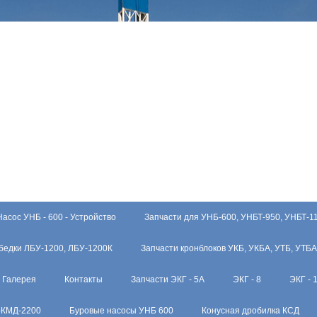
Насос УНБ - 600 - Устройство
Запчасти для УНБ-600, УНБТ-950, УНБТ-1
бедки ЛБУ-1200, ЛБУ-1200К
Запчасти кронблоков УКБ, УКБА, УТБ, УТБА
Галерея
Контакты
Запчасти ЭКГ - 5А
ЭКГ - 8
ЭКГ - 
-КМД-2200
Буровые насосы УНБ 600
Конусная дробилка КСД