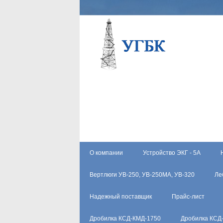
О компании
Устройство ЭКГ - 5А
Вертлюги УВ-250, УВ-250МА, УВ-320
Ле
Надежный поставщик
Прайс-лист
Дробилка КСД-КМД-1750
Дробилка КСД