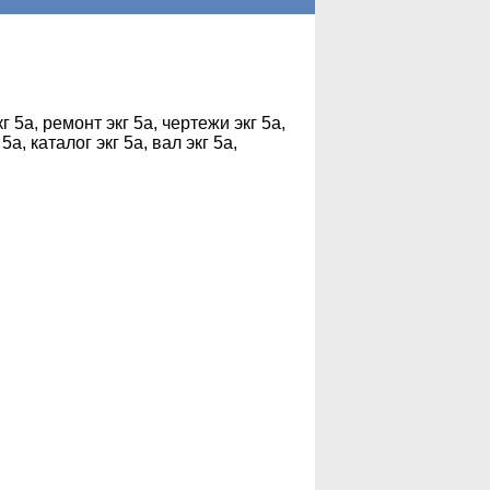
г 5а, ремонт экг 5а, чертежи экг 5а,
5а, каталог экг 5а, вал экг 5а,