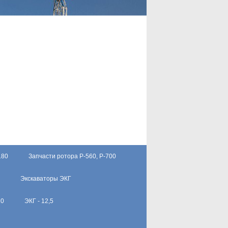
180
Запчасти ротора Р-560, Р-700
Экскаваторы ЭКГ
10
ЭКГ - 12,5