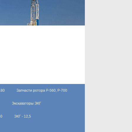
180
Запчасти ротора Р-560, Р-700
Экскаваторы ЭКГ
10
ЭКГ - 12,5