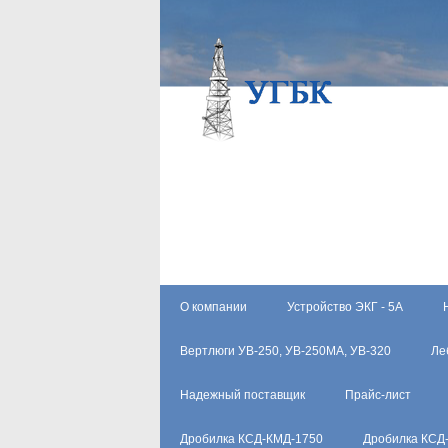
О компании
Устройство ЭКГ - 5А
Вертлюги УВ-250, УВ-250МА, УВ-320
Ле
Надежный поставщик
Прайс-лист
Дробилка КСД-КМД-1750
Дробилка КСД