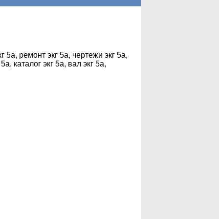
г 5а, ремонт экг 5а, чертежи экг 5а,
5а, каталог экг 5а, вал экг 5а,