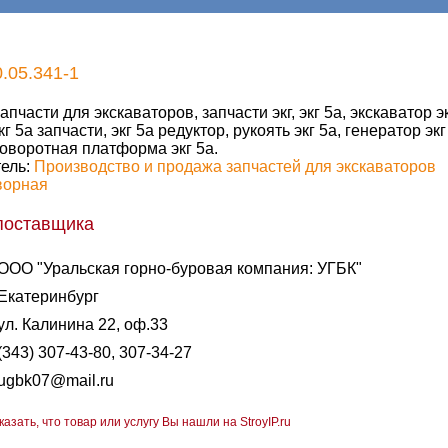
.05.341-1
апчасти для экскаваторов, запчасти экг, экг 5а, экскаватор эк
кг 5а запчасти, экг 5а редуктор, рукоять экг 5а, генератор экг 
оворотная платформа экг 5а.
ель:
Производство и продажа запчастей для экскаваторов
ворная
поставщика
ООО "Уральская горно-буровая компания: УГБК"
Екатеринбург
ул. Калинина 22, оф.33
(343) 307-43-80, 307-34-27
ugbk07@mail.ru
казать, что товар или услугу Вы нашли на StroyIP.ru