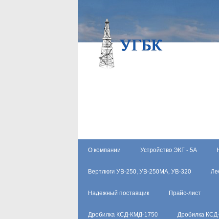
О компании
Устройство ЭКГ - 5А
Вертлюги УВ-250, УВ-250МА, УВ-320
Ле
Надежный поставщик
Прайс-лист
Дробилка КСД-КМД-1750
Дробилка КСД