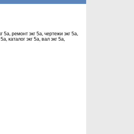
г 5а, ремонт экг 5а, чертежи экг 5а,
5а, каталог экг 5а, вал экг 5а,