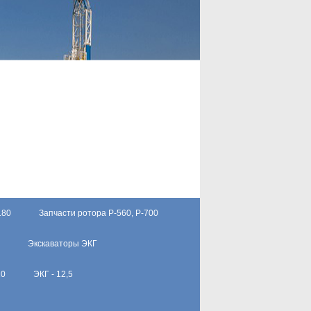
180
Запчасти ротора Р-560, Р-700
Экскаваторы ЭКГ
10
ЭКГ - 12,5