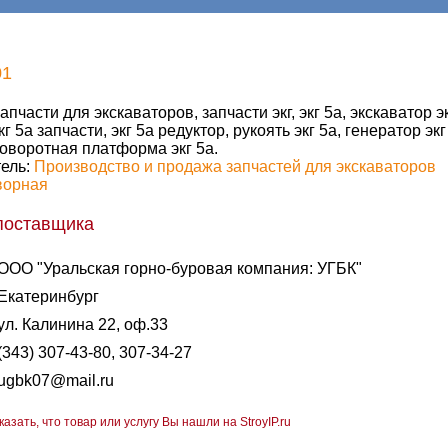
01
апчасти для экскаваторов, запчасти экг, экг 5а, экскаватор эк
кг 5а запчасти, экг 5а редуктор, рукоять экг 5а, генератор экг 
оворотная платформа экг 5а.
ель:
Производство и продажа запчастей для экскаваторов
ворная
поставщика
ООО "Уральская горно-буровая компания: УГБК"
Екатеринбург
ул. Калинина 22, оф.33
(343) 307-43-80, 307-34-27
ugbk07@mail.ru
казать, что товар или услугу Вы нашли на StroyIP.ru