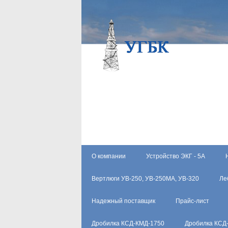
О компании
Устройство ЭКГ - 5А
Вертлюги УВ-250, УВ-250МА, УВ-320
Ле
Надежный поставщик
Прайс-лист
Дробилка КСД-КМД-1750
Дробилка КСД