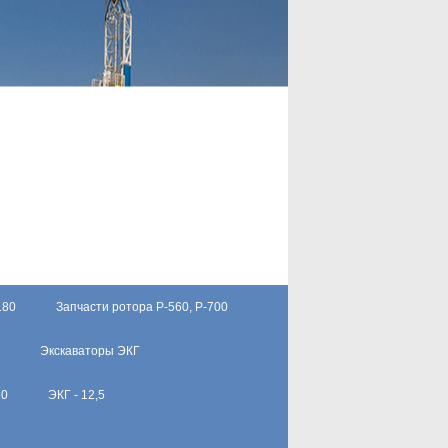
180
Запчасти ротора Р-560, Р-700
Экскаваторы ЭКГ
10
ЭКГ - 12,5