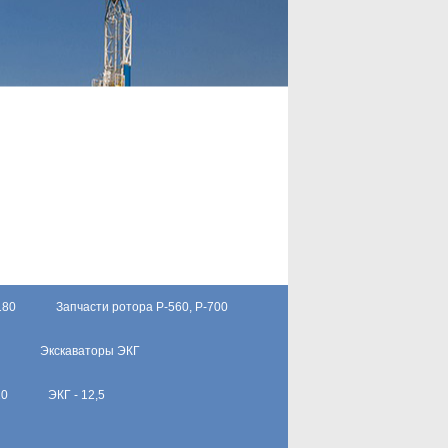
180
Запчасти ротора Р-560, Р-700
Экскаваторы ЭКГ
10
ЭКГ - 12,5