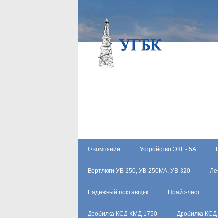
О компании
Устройство ЭКГ - 5А
Вертлюги УВ-250, УВ-250МА, УВ-320
Ле
Надежный поставщик
Прайс-лист
Дробилка КСД-КМД-1750
Дробилка КСД