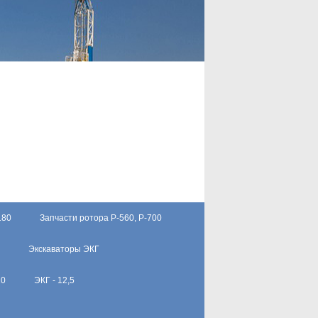
180
Запчасти ротора Р-560, Р-700
Экскаваторы ЭКГ
10
ЭКГ - 12,5