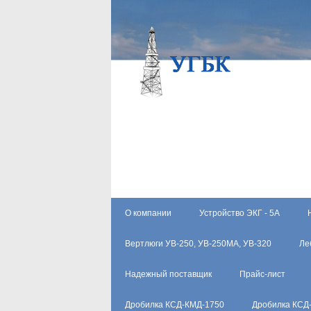
О компании
Устройство ЭКГ - 5А
Вертлюги УВ-250, УВ-250МА, УВ-320
Ле
Надежный поставщик
Прайс-лист
Дробилка КСД-КМД-1750
Дробилка КСД