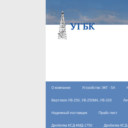
О компании
Устройство ЭКГ - 5А
Вертлюги УВ-250, УВ-250МА, УВ-320
Ле
Надежный поставщик
Прайс-лист
Дробилка КСД-КМД-1750
Дробилка КСД