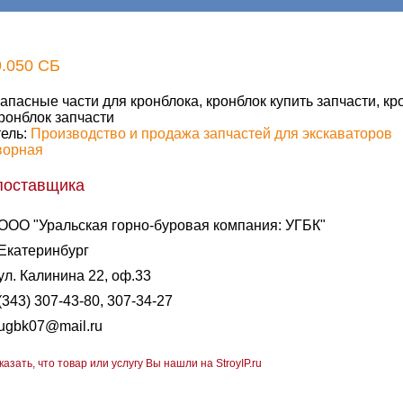
9.050 СБ
апасные части для кронблока, кронблок купить запчасти, кр
ронблок запчасти
ель:
Производство и продажа запчастей для экскаваторов
ворная
поставщика
ООО "Уральская горно-буровая компания: УГБК"
Екатеринбург
ул. Калинина 22, оф.33
(343) 307-43-80, 307-34-27
ugbk07@mail.ru
казать, что товар или услугу Вы нашли на StroyIP.ru