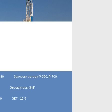
180
Запчасти ротора Р-560, Р-700
Экскаваторы ЭКГ
10
ЭКГ - 12,5