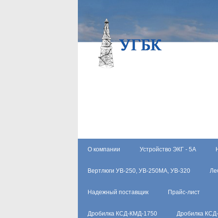
О компании
Устройство ЭКГ - 5А
Вертлюги УВ-250, УВ-250МА, УВ-320
Ле
Надежный поставщик
Прайс-лист
Дробилка КСД-КМД-1750
Дробилка КСД