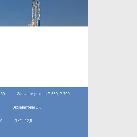
180
Запчасти ротора Р-560, Р-700
Экскаваторы ЭКГ
10
ЭКГ - 12,5