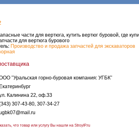
2
апасные части для вертюга, кутить вертюг буровой, где куп
апчасти для вертюга бурового
ель:
Производство и продажа запчастей для экскаваторов
ворная
поставщика
ООО "Уральская горно-буровая компания: УГБК"
Екатеринбург
ул. Калинина 22, оф.33
(343) 307-43-80, 307-34-27
ugbk07@mail.ru
казать, что товар или услугу Вы нашли на StroyIP.ru