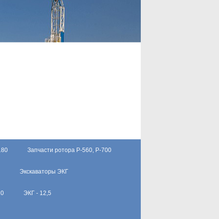
180
Запчасти ротора Р-560, Р-700
Экскаваторы ЭКГ
10
ЭКГ - 12,5