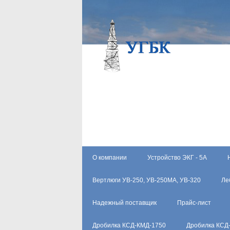
О компании
Устройство ЭКГ - 5А
Вертлюги УВ-250, УВ-250МА, УВ-320
Ле
Надежный поставщик
Прайс-лист
Дробилка КСД-КМД-1750
Дробилка КСД