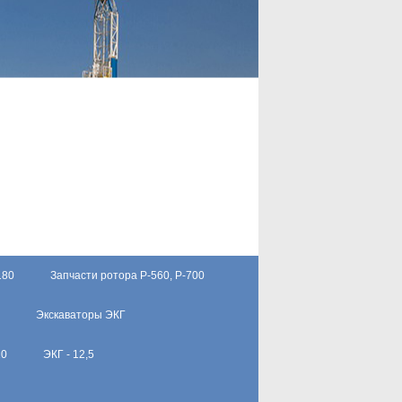
180
Запчасти ротора Р-560, Р-700
Экскаваторы ЭКГ
10
ЭКГ - 12,5