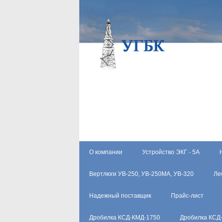
О компании
Устройство ЭКГ - 5А
Вертлюги УВ-250, УВ-250МА, УВ-320
Ле
Надежный поставщик
Прайс-лист
Дробилка КСД-КМД-1750
Дробилка КСД